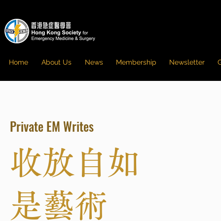
Home
About Us
News
Membership
Newsletter
G
Private EM Writes
收放自如
是藝術