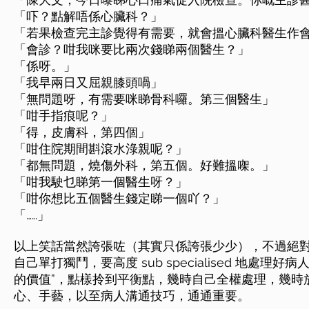
「吓？點解唔係心臟科？」
「若果檢查完主診覺得有需要，就會搵心臟科醫生作
「會診？咁我咪要比兩次錢睇兩個醫生？」
「係呀。」
「我早兩日又屈親膝頭喎」
「無問題呀，有需要咪睇骨科囉。第三個醫生」
「咁手指痕呢？」
「得，皮膚科，第四個」
「咁住院期間斟滾水淥親呢？」
「都無問題，燒傷外科，第五個。好難搵㗎。」
「咁我駛乜睇第一個醫生呀？」
「咁你想比五個醫生錢定睇一個吖？」
「……」
以上笑話當然誇張咗（其實只係誇張少少），不過絕
自己單打獨鬥，要高度 sub specialised 地處
的價值”，點樣拎到平衡點，幾時自己全權處理，幾時
心、手藝，以至病人溝通技巧，通通重要。