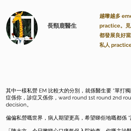
越嚟越多 emerg
長頸鹿醫生
practic
都發展良好當
私人 prac
其中一樣私營 EM 比較大的分別，就係醫生要 “單打獨鬥”
症係你，診症又係你，ward round 1st round 2nd ro
decision。
偏偏私營嘅世界，病人期望更高，希望睇佢地嘅都係 “
「陳大文，今日嚟睇心口痛氣促入院檢查。你嘅主診