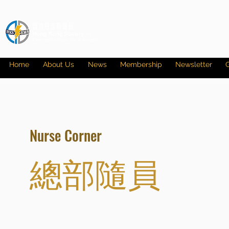
Home
About Us
News
Membership
Newsletter
G
Nurse Corner
總部隨員