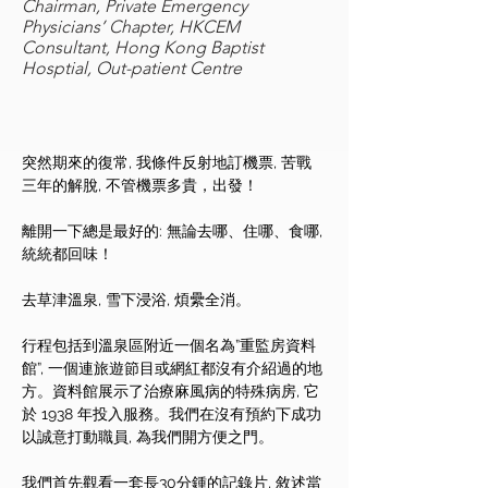
Chairman, Private Emergency
Physicians’ Chapter, HKCEM
Consultant, Hong Kong Baptist
Hosptial, Out-patient Centre
突然期來的復常, 我條件反射地訂機票, 苦戰 
三年的解脫, 不管機票多貴，出發！
離開一下總是最好的: 無論去哪、住哪、食哪, 
統統都回味！
去草津溫泉, 雪下浸浴, 煩纍全消。
行程包括到溫泉區附近一個名為”重監房資料
館”, 一個連旅遊節目或網紅都沒有介紹過的地
方。資料館展示了治療麻風病的特殊病房, 它
於 1938 年投入服務。我們在沒有預約下成功
以誠意打動職員, 為我們開方便之門。
我們首先觀看一套長30分鍾的記錄片, 敘述當