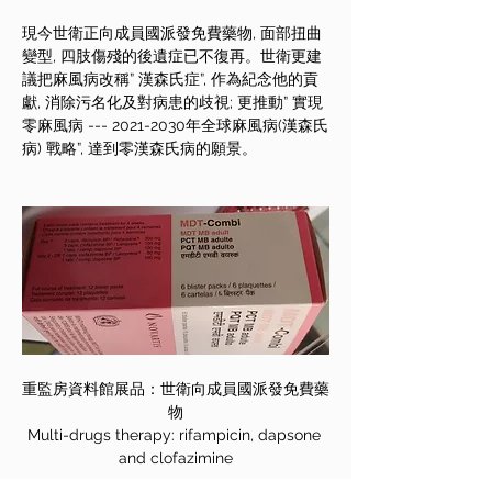
現今世衛正向成員國派發免費藥物, 面部扭曲
變型, 四肢傷殘的後遺症已不復再。世衛更建
議把麻風病改稱” 漢森氏症”, 作為紀念他的貢
獻, 消除污名化及對病患的歧視; 更推動” 實現
零麻風病 --- 2021-2030年全球麻風病(漢森氏
病) 戰略”, 達到零漢森氏病的願景。
重監房資料館展品：世衛向成員國派發免費藥
物
Multi-drugs therapy: rifampicin, dapsone 
and clofazimine