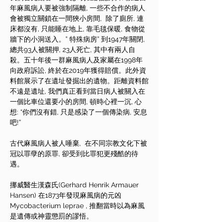
年麻風病人要被強制隔離, 一些不合作的病人
會被獨立關鎖在一間狹小房間,  除了廁所, 連
床都沒有, 只能睡在地上, 靠毛毯保暖, 食物從
牆下的小洞送入。” 特殊病房” 到1947年關閉, 
總共93人被關押, 23人死亡, 其中有兩人自
殺。五十年後一群麻風病人及家屬在1998年
向政府訴訟, 終於在2019年獲得賠償。此外資
料館展示了在遺址發掘出的遺物。距離資料館
不遠是遺址, 我們真正看到當日病人被關入在
一個比車位還要小的房間, 頓時心裡一沉, 心
想: “你們沒有錯, 只是感染了一個傳染病, 安息
吧!”
古代麻風病人被人唾棄,  在不同宗教文化下被
冠以罪孽的原罪, 卻受到比罪犯更殘酷的待
遇。
挪威醫生漢森氏(Gerhard Henrik Armauer 
Hansen) 在1873年發現麻風病的元凶
Mycobacterium leprae , 推翻當時以為麻風
是遺傳或神靈懲罰的謬悟。