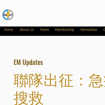
Home
About Us
News
Membership
Newsletter
G
EM Updates
聯隊出征：急
搜救